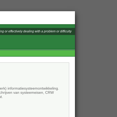
ng or effectively dealing with a problem or difficulty
erk) informatiesysteemontwikkeling.
eschrijven van systeemeisen, CRW
t.