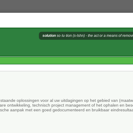
solution
so·lu·tion (s-lshn) - the act or a means of removi
ogstaande oplossingen voor al uw uitdagingen op het gebied van (maatw
ware ontwikkeling, technisch project management of het ophalen en b
gische aanpak met een goed gedocumenteerd en bruikbaar eindresultaa