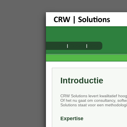
Home
Contact
Apps
Introductie
CRW Solutions levert kwalitatief ho
Of het nu gaat om consultancy, soft
Solutions staat voor een methodolo
Expertise